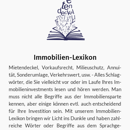
Immobilien-​Lexikon
Mie­ten­de­ckel, Vor­kaufs­recht, Mi­lieu­schutz, An­nui­
tät, Son­der­um­la­ge, Ver­kehrs­wert, usw. - Alles Schlag­
wör­ter, die Sie viel­leicht vor oder im Laufe Ihres Im­
mo­bi­li­en­in­vest­ments lesen und hören wer­den. Man
muss nicht alle Be­grif­fe aus der Im­mo­bi­li­en­spar­te
ken­nen, aber ei­ni­ge kön­nen evtl. auch ent­schei­dend
für Ihre In­ves­ti­ti­on sein. Mit un­se­rem Immobilien-​
Lexikon brin­gen wir Licht ins Dunk­le und haben zahl­
rei­che Wör­ter oder Be­grif­fe aus dem Sprach­ge­