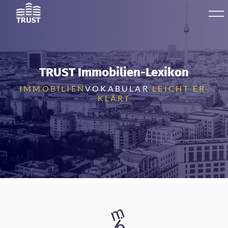
TRUST Immobilien-​Lexikon
IM­MO­BI­LI­EN
VO­KA­BU­LAR
LEICHT ER­
KLÄRT