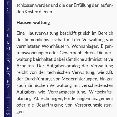
F
schlos­sen wer­den und die der Er­fül­lung der lau­fen­
G
den Kos­ten die­nen.
H
Haus­ver­wal­tung
I
J
Eine Haus­ver­wal­tung be­schäf­tigt sich im Be­reich
K
der Im­mo­bi­li­en­wirt­schaft mit der Ver­wal­tung von
L
ver­mie­te­ten Wohn­häu­sern, Wohn­an­la­gen, Ei­gen­
M
tums­woh­nun­gen oder Ge­wer­be­ob­jek­ten. Die Ver­
N
wal­tung be­inhal­tet dabei sämt­li­che ad­mi­nis­tra­ti­ve
O
Ar­bei­ten. Der Auf­ga­ben­ka­ta­log der Ver­wal­tung
P
reicht von der tech­ni­schen Ver­wal­tung, wie z.B.
Q
der Durch­füh­rung von Mo­der­ni­sie­run­gen, hin zur
R
kauf­män­ni­schen Ver­wal­tung mit ver­schie­dens­ten
S
Auf­ga­ben wie Ver­trags­ge­stal­tung, Wirtschafts-​
T
planung, Ab­rech­nun­gen, Forderungs-​management
U
oder die Be­auf­tra­gung von Ver­sor­gungs­leis­tun­
V
gen.
W