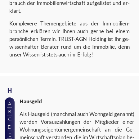
brauch der Im­mo­bi­li­en­wirt­schaft auf­ge­lis­tet und er­
klärt.
Kom­ple­xe­re The­men­ge­bie­te aus der Im­mo­bi­li­en­
bran­che er­klä­ren wir Ihnen auch gerne bei einem
per­sön­li­chen Ter­min. TRUST-​AGN Hol­ding ist Ihr ge­
wis­sen­haf­ter Be­ra­ter rund um die Im­mo­bi­lie, denn
unser Wis­sen ist stets auch ihr Er­folg!
H
Haus­geld
A
B
Als Haus­geld (manch­mal auch Wohn­geld ge­nannt)
C
wer­den Vor­aus­zah­lun­gen der Mit­glie­der einer
D
Woh­nungs­ei­gen­tü­mer­ge­mein­schaft an die Ge­
E
mein­schaft ver­stan­den, die im Wirt­schafts­plan be­