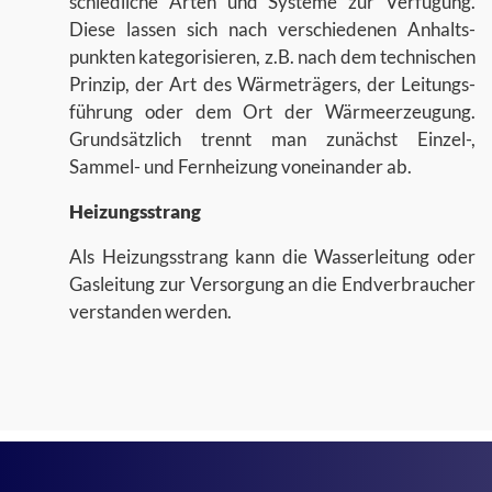
schied­li­che Arten und Sys­te­me zur Ver­fü­gung.
Diese las­sen sich nach ver­schie­de­nen An­halts­
punk­ten ka­te­go­ri­sie­ren, z.B. nach dem tech­ni­schen
Prin­zip, der Art des Wär­me­trä­gers, der Lei­tungs­
füh­rung oder dem Ort der Wär­me­er­zeu­gung.
Grund­sätz­lich trennt man zu­nächst Einzel-​,
Sammel-​ und Fern­hei­zung von­ein­an­der ab.
Hei­zungs­strang
Als Hei­zungs­strang kann die Was­ser­lei­tung oder
Gas­lei­tung zur Ver­sor­gung an die End­ver­brau­cher
ver­stan­den wer­den.