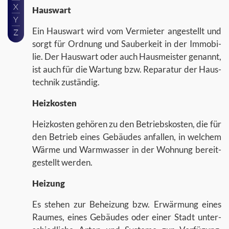
X
Haus­wart
Y
Ein Haus­wart wird vom Ver­mie­ter an­ge­stellt und
Z
sorgt für Ord­nung und Sau­ber­keit in der Im­mo­bi­
lie. Der Haus­wart oder auch Haus­meis­ter ge­nannt,
ist auch für die War­tung bzw. Re­pa­ra­tur der Haus­
tech­nik zu­stän­dig.
Heiz­kos­ten
Heiz­kos­ten ge­hö­ren zu den Be­triebs­kos­ten, die für
den Be­trieb eines Ge­bäu­des an­fal­len, in wel­chem
Wärme und Warm­was­ser in der Woh­nung be­reit­
ge­stellt wer­den.
Hei­zung
Es ste­hen zur Be­hei­zung bzw. Er­wär­mung eines
Rau­mes, eines Ge­bäu­des oder einer Stadt un­ter­